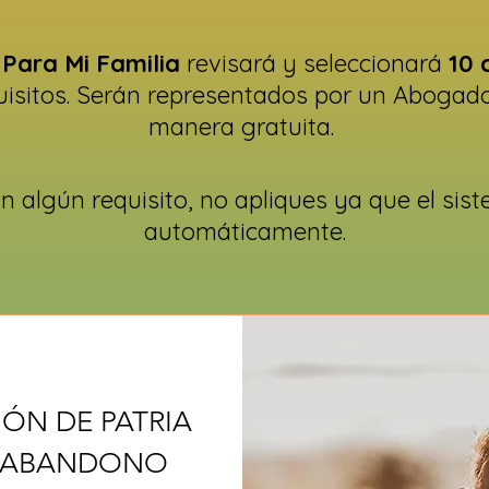
 Para Mi Familia
revisará y seleccionará
10 
isitos. Serán representados por un Abogado
manera gratuita.
n algún requisito, no apliques ya que el sis
automáticamente.
IÓN DE PATRIA
R ABANDONO