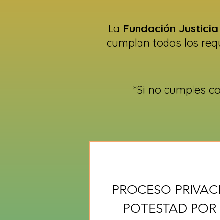
La
Fundación Justicia
cumplan todos los requ
*Si no cumples co
PROCESO PRIVAC
POTESTAD PO