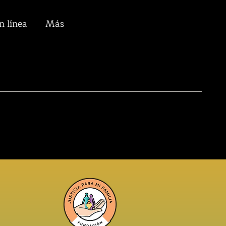
n línea
Más