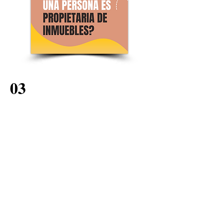
03
Conocer los bienes raíces de una
persona
Es un archivo en PDF creado por la
Superintendencia de Notariado y
Registro de Colombia para que las
personas accedan a esta
información gratis.