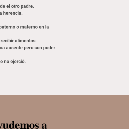
de el otro padre.
la herencia.
paterno o materno en la
recibir alimentos.
erna ausente pero con poder
e no ejerció.
ayudemos a