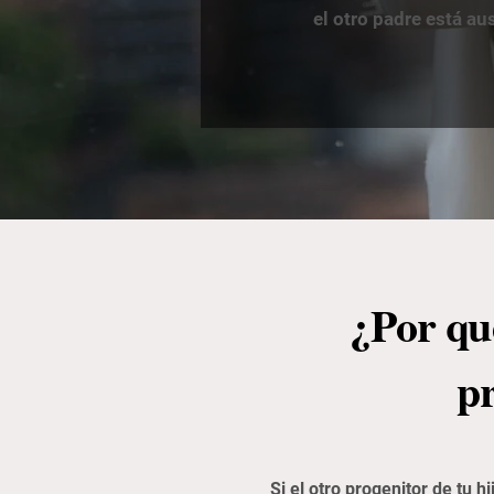
el otro padre está a
¿Por qu
pr
Si el otro progenitor de tu 