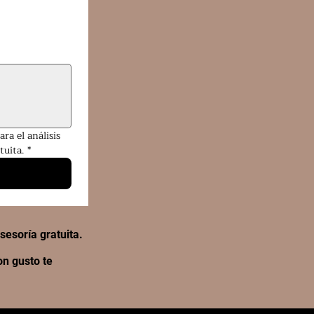
a el análisis 
tuita.
*
sesoría gratuita.
on gusto te