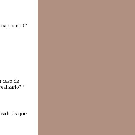
una opción)
*
n caso de
ealizarlo?
*
nsideras que