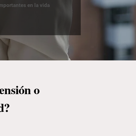
mportantes en la vida
ensión o
ad?