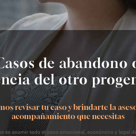
Casos de abandono 
ncia del otro proge
s revisar tu caso y brindarte la aseso
acompañamiento que necesitas
ue es asumir todo el peso emocional, económico y legal de