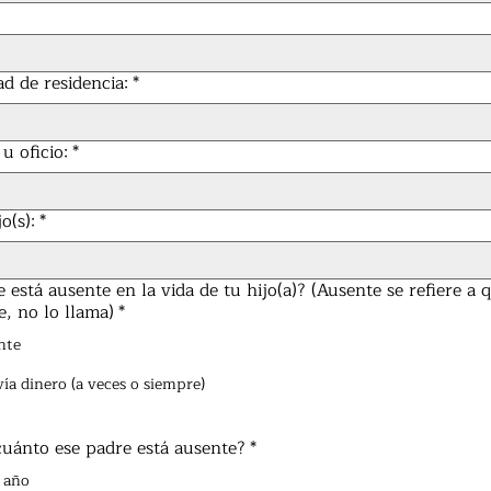
ad de residencia:
*
u oficio:
*
o(s):
*
 está ausente en la vida de tu hijo(a)? (Ausente se refiere a 
ve, no lo llama)
*
nte
vía dinero (a veces o siempre)
uánto ese padre está ausente?
*
 año