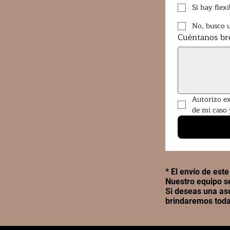
Si hay flex
No, busco 
Cuéntanos bre
Autorizo ex
de mi caso 
* El envío de est
Nuestro equipo s
Si deseas una ase
brindaremos toda