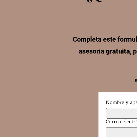
Completa este formul
asesoría
gratuita
, 
a
Nombre y ape
Correo electr