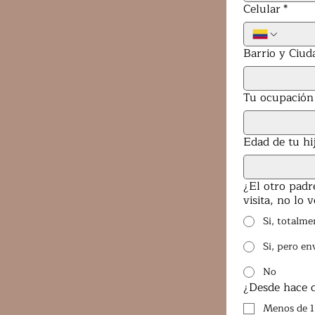
Celular
*
Barrio y Ciud
Tu ocupación 
Edad de tu hij
¿El otro padre
visita, no lo 
Si, totalme
Si, pero en
No
¿Desde hace c
Menos de 1