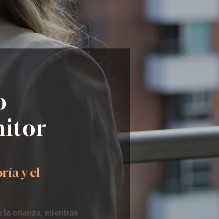
o
nitor
ría y el
 la crianza, mientras