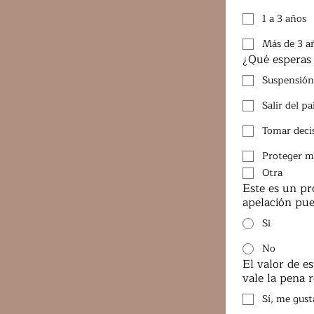
1 a 3 años
Más de 3 a
¿Qué esperas 
Suspensión 
Salir del p
Tomar decis
Proteger mi
Otra
Este es un p
apelación pue
Si
No
El valor de e
vale la pena r
Sí, me gus