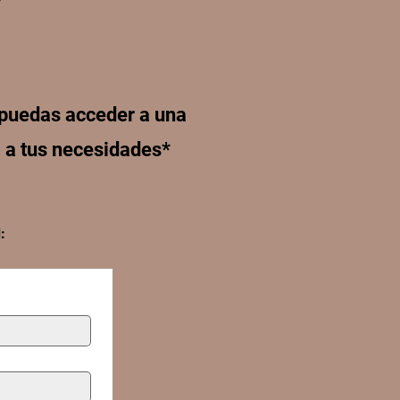
 puedas acceder a una
a a tus necesidades*
: