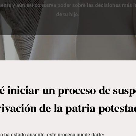
usente y aún así conserva poder sobre las decisiones más i
de tu hijo.
é iniciar un proceso de susp
ivación de la patria potest
hijo ha estado ausente, este proceso puede darte: